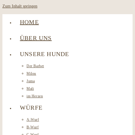
Zum Inhalt springen
HOME
ÜBER UNS
UNSERE HUNDE
Der Barbet
Milou
Juma
Mali
im Herzen
WÜRFE
A-Wurf
B-Wurf
C-Wurf