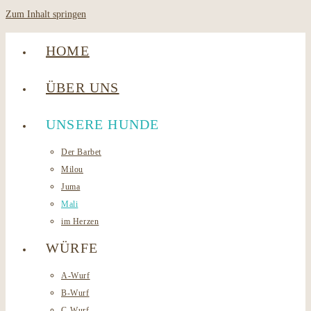
Zum Inhalt springen
HOME
ÜBER UNS
UNSERE HUNDE
Der Barbet
Milou
Juma
Mali
im Herzen
WÜRFE
A-Wurf
B-Wurf
C-Wurf