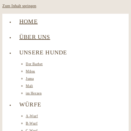
Zum Inhalt springen
HOME
ÜBER UNS
UNSERE HUNDE
Der Barbet
Milou
Juma
Mali
im Herzen
WÜRFE
A-Wurf
B-Wurf
C-Wurf